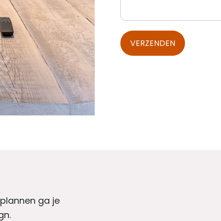
VERZENDEN
reCAPTCHA
*
 plannen ga je
gn.