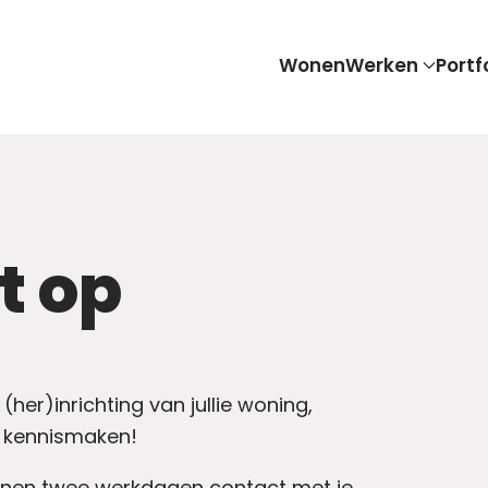
Wonen
Werken
Portf
t op
her)inrichting van jullie woning,
n kennismaken!
innen twee werkdagen contact met je