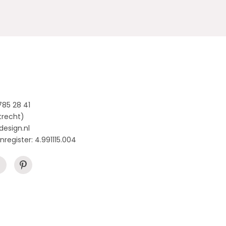
785 28 41
trecht)
design.nl
nregister: 4.991115.004