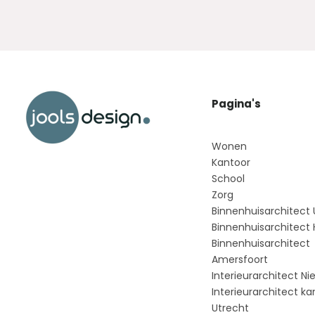
Pagina's
Wonen
Kantoor
School
Zorg
Binnenhuisarchitect 
Binnenhuisarchitect
Binnenhuisarchitect
Amersfoort
Interieurarchitect N
Interieurarchitect ka
Utrecht